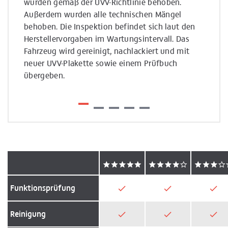
wurden gemäß der UVV-Richtlinie behoben.
wurden
Außerdem wurden alle technischen Mängel
Außer
behoben. Die Inspektion befindet sich laut den
behobe
Herstellervorgaben im Wartungsintervall. Das
Herste
Fahrzeug wird gereinigt, nachlackiert und mit
Fahrze
neuer UVV-Plakette sowie einem Prüfbuch
Plaket
übergeben.
Funktionsprüfung
Reinigung