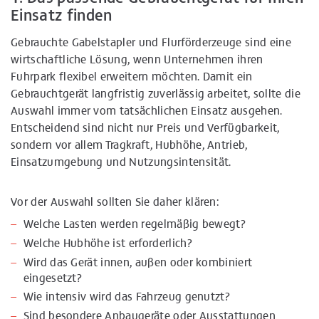
Einsatz finden
Cookie-Einstellungen widerrufen werden. Weitere
Informationen finden Sie in unserer Datenschutzerklärung
Gebrauchte Gabelstapler und Flurförderzeuge sind eine
und unter Details sowie Cookies.
wirtschaftliche Lösung, wenn Unternehmen ihren
Fuhrpark flexibel erweitern möchten. Damit ein
Gebrauchtgerät langfristig zuverlässig arbeitet, sollte die
Auswahl immer vom tatsächlichen Einsatz ausgehen.
Entscheidend sind nicht nur Preis und Verfügbarkeit,
sondern vor allem Tragkraft, Hubhöhe, Antrieb,
Einsatzumgebung und Nutzungsintensität.
Vor der Auswahl sollten Sie daher klären:
Welche Lasten werden regelmäßig bewegt?
Welche Hubhöhe ist erforderlich?
Wird das Gerät innen, außen oder kombiniert
eingesetzt?
Wie intensiv wird das Fahrzeug genutzt?
Sind besondere Anbaugeräte oder Ausstattungen