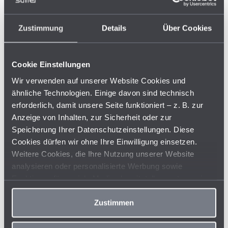
Zustimmung
Details
Über Cookies
Cookie Einstellungen
Wir verwenden auf unserer Website Cookies und
Hauptsitz Aschaffenburg
ähnliche Technologien. Einige davon sind technisch
erforderlich, damit unsere Seite funktioniert – z. B. zur
Anzeige von Inhalten, zur Sicherheit oder zur
Speicherung Ihrer Datenschutzeinstellungen. Diese
Cookies dürfen wir ohne Ihre Einwilligung einsetzen.
Weitere Cookies, die Ihre Nutzung unserer Website
analysieren oder personalisierte Werbung sowie
Funktionen für soziale Medien bereitstellen, setzen wir
nur mit Ihrer Einwilligung ein. Mit folgender Zustimmung
dürfen wir diese Cookies einsetzen und über diese auch
Zustimmen
Informationen an unsere Partner für Werbung, Analysen
und soziale Medien übermitteln. Diese Partner können